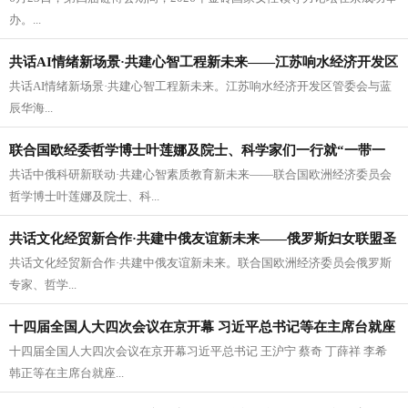
性领导力论坛在京举办
办。...
共话AI情绪新场景·共建心智工程新未来——江苏响水经济开发区
共话AI情绪新场景·共建心智工程新未来。江苏响水经济开发区管委会与蓝
管委会与蓝辰华海一行到访丝路对话委员会、“一带一路”国际科
辰华海...
技企业联盟
联合国欧经委哲学博士叶莲娜及院士、科学家们一行就“一带一
共话中俄科研新联动·共建心智素质教育新未来——联合国欧洲经济委员会
路”多模态心智数字孪生与跨文化协作对社会经济影响的课题展开
哲学博士叶莲娜及院士、科...
对话与研究合作
共话文化经贸新合作·共建中俄友谊新未来——俄罗斯妇女联盟圣
共话文化经贸新合作·共建中俄友谊新未来。联合国欧洲经济委员会俄罗斯
彼得堡分会主席团一行到访丝路对话委员会、“一带一路”国际科
专家、哲学...
技企业联盟
十四届全国人大四次会议在京开幕 习近平总书记等在主席台就座
十四届全国人大四次会议在京开幕习近平总书记 王沪宁 蔡奇 丁薛祥 李希
韩正等在主席台就座...