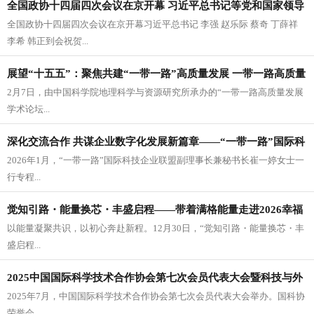
全国政协十四届四次会议在京开幕 习近平总书记等党和国家领导
全国政协十四届四次会议在京开幕习近平总书记 李强 赵乐际 蔡奇 丁薛祥
人到会祝贺
李希 韩正到会祝贺...
展望“十五五”：聚焦共建“一带一路”高质量发展 一带一路高质量
2月7日，由中国科学院地理科学与资源研究所承办的“一带一路高质量发展
发展学术论坛第五届年会在京召开
学术论坛...
深化交流合作 共谋企业数字化发展新篇章——“一带一路”国际科
2026年1月，“一带一路”国际科技企业联盟副理事长兼秘书长崔一婷女士一
技企业联盟走进火星先驱（天津）科技有限公司
行专程...
觉知引路・能量换芯・丰盛启程——带着满格能量走进2026幸福
以能量凝聚共识，以初心奔赴新程。12月30日，“觉知引路・能量换芯・丰
立刻公益课堂
盛启程...
2025中国国际科学技术合作协会第七次会员代表大会暨科技与外
2025年7月，中国国际科学技术合作协会第七次会员代表大会举办。国科协
交高峰论坛在京举办
荣誉会...