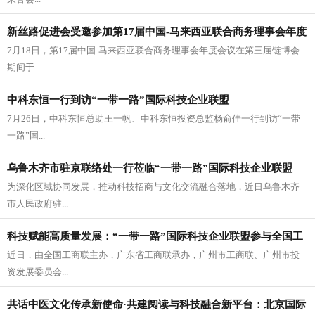
新丝路促进会受邀参加第17届中国-马来西亚联合商务理事会年度
7月18日，第17届中国-马来西亚联合商务理事会年度会议在第三届链博会
会议
期间于...
中科东恒一行到访“一带一路”国际科技企业联盟
7月26日，中科东恒总助王一帆、中科东恒投资总监杨俞佳一行到访“一带
一路”国...
乌鲁木齐市驻京联络处一行莅临“一带一路”国际科技企业联盟
为深化区域协同发展，推动科技招商与文化交流融合落地，近日乌鲁木齐
市人民政府驻...
科技赋能高质量发展：“一带一路”国际科技企业联盟参与全国工
近日，由全国工商联主办，广东省工商联承办，广州市工商联、广州市投
商联赋能行动
资发展委员会...
共话中医文化传承新使命·共建阅读与科技融合新平台：北京国际