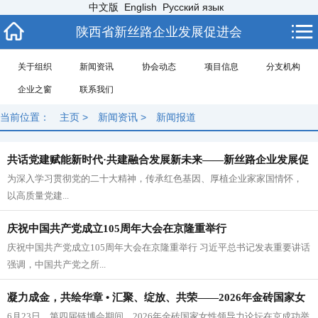
中文版
English
Русский язык
陕西省新丝路企业发展促进会
关于组织
新闻资讯
协会动态
项目信息
分支机构
企业之窗
联系我们
当前位置：
主页
>
新闻资讯
>
新闻报道
共话党建赋能新时代·共建融合发展新未来——新丝路企业发展促
为深入学习贯彻党的二十大精神，传承红色基因、厚植企业家家国情怀，
进会开展红色文化主题教育党日活动
以高质量党建...
庆祝中国共产党成立105周年大会在京隆重举行
庆祝中国共产党成立105周年大会在京隆重举行 习近平总书记发表重要讲话
强调，中国共产党之所...
凝力成金，共绘华章 • 汇聚、绽放、共荣——2026年金砖国家女
6月23日，第四届链博会期间，2026年金砖国家女性领导力论坛在京成功举